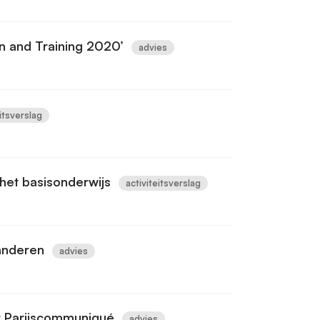
n and Training 2020’
advies
eitsverslag
 het basisonderwijs
activiteitsverslag
aanderen
advies
t Parijscommuniqué
advies