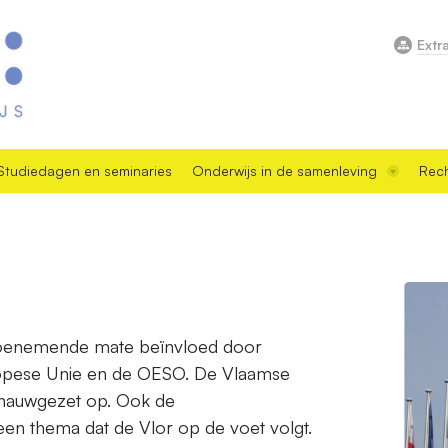
Extr
Studiedagen en seminaries
Onderwijs in de samenleving
Rech
 toenemende mate beïnvloed door
uropese Unie en de OESO. De Vlaamse
s nauwgezet op. Ook de
s een thema dat de Vlor op de voet volgt.