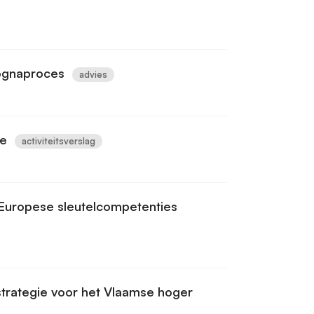
lognaproces
advies
me
activiteitsverslag
 Europese sleutelcompetenties
sstrategie voor het Vlaamse hoger