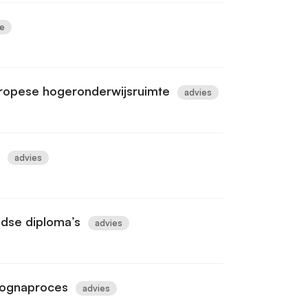
ie
ropese hogeronderwijsruimte
advies
advies
dse diploma’s
advies
olognaproces
advies