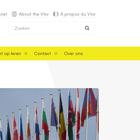
anet
About the Vlor
À propos du Vlor
Zoeken
t op leren
Contact
Over ons