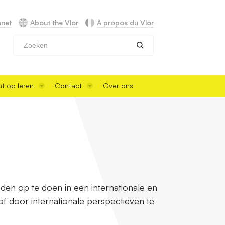
anet
About the Vlor
À propos du Vlor
Zoeken
t op leren
Contact
Over ons
den op te doen in een internationale en
 of door internationale perspectieven te