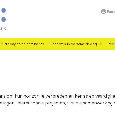
Extr
Studiedagen en seminaries
Onderwijs in de samenleving
Rech
kans om hun horizon te verbreden en kennis en vaardighe
sselingen, internationale projecten, virtuele samenwerking