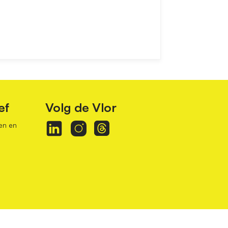
ef
Volg de Vlor
en en