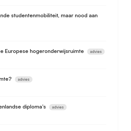
ande studentenmobiliteit, maar nood aan
de Europese hogeronderwijsruimte
advies
imte?
advies
enlandse diploma’s
advies