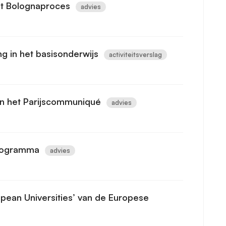
et Bolognaproces
advies
ng in het basisonderwijs
activiteitsverslag
an het Parijscommuniqué
advies
rogramma
advies
opean Universities’ van de Europese