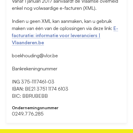
Vanaf 1 januari 2017 aanvaardt de Vlaamse overheid
enkel nog volwaardige e-facturen (XML).
Indien u geen XML kan aanmaken, kan u gebruik
maken van één van de oplossingen via deze link:
E-
facturatie: informatie voor leveranciers |
Vlaanderen.be
boekhouding@vlor.be
Bankrekeningnummer
ING 375-1117461-03
IBAN: BE21 3751 1174 6103
BIC: BBRUBEBB
Ondernemingsnummer
0249.776.285