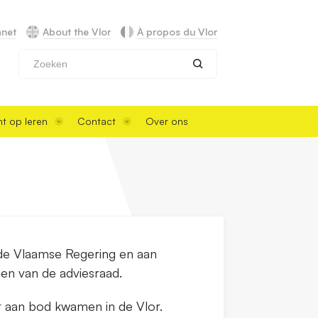
anet
About the Vlor
À propos du Vlor
Zoeken
t op leren
Contact
Over ons
n de Vlaamse Regering en aan
gen van de adviesraad.
ar aan bod kwamen in de Vlor.