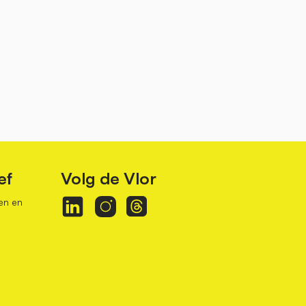
ef
Volg de Vlor
en en