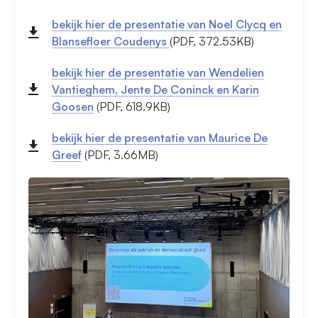
bekijk hier de presentatie van Noel Clycq en
Blansefloer Coudenys
(PDF, 372.53KB)
bekijk hier de presentatie van Wendelien
Vantieghem, Jente De Coninck en Karin
Goosen
(PDF, 618.9KB)
bekijk hier de presentatie van Maurice De
Greef
(PDF, 3.66MB)