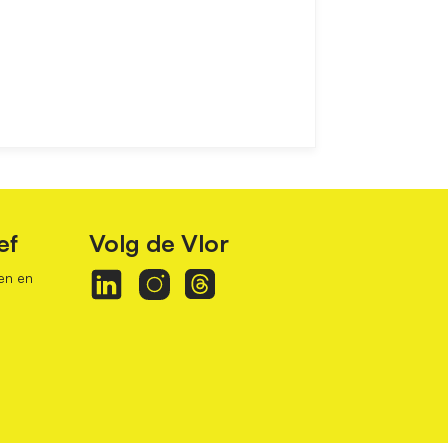
ef
Volg de Vlor
en en