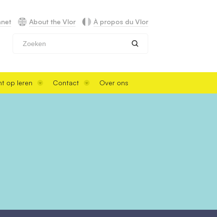
anet
About the Vlor
À propos du Vlor
Zoeken
t op leren
Contact
Over ons