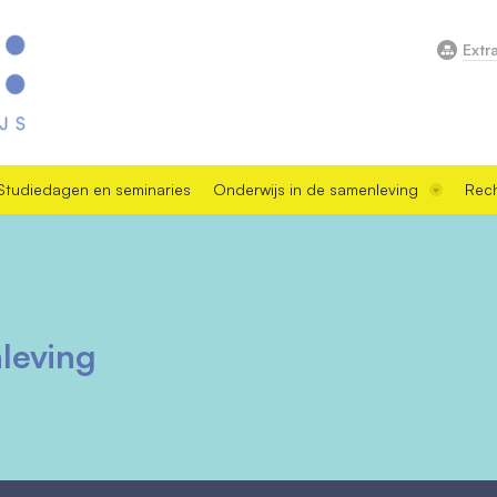
Extr
Studiedagen en seminaries
Onderwijs in de samenleving
Rech
leving