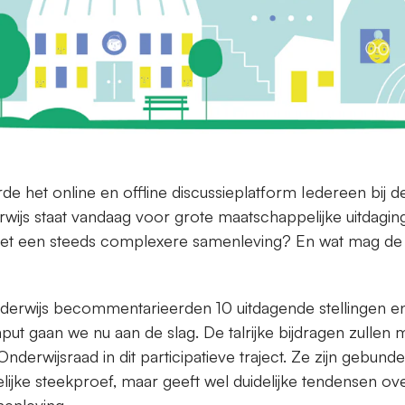
 het online en offline discussieplatform Iedereen bij de
rwijs staat vandaag voor grote maatschappelijke uitdag
met een steeds complexere samenleving? En wat mag de
erwijs becommentarieerden 10 uitdagende stellingen en
nput gaan we nu aan de slag. De talrijke bijdragen zullen
derwijsraad in dit participatieve traject. Ze zijn gebunde
jke steekproef, maar geeft wel duidelijke tendensen ove