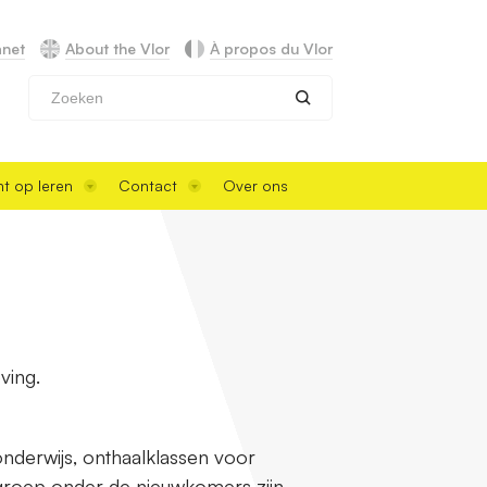
anet
About the Vlor
À propos du Vlor
Zoeken
t op leren
Contact
Over ons
ving.
onderwijs, onthaalklassen voor
 groep onder de nieuwkomers zijn