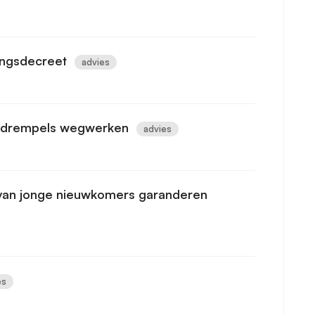
ringsdecreet
advies
t: drempels wegwerken
advies
n van jonge nieuwkomers garanderen
es