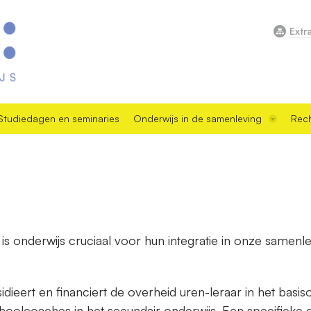
Extr
Studiedagen en seminaries
Onderwijs in de samenleving
Rech
is onderwijs cruciaal voor hun integratie in onze samenle
dieert en financiert de overheid uren-leraar in het basis
hoolcoaches in het secundair onderwijs. Een specifieke