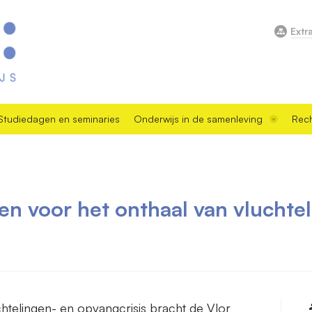
Extr
Studiedagen en seminaries
Onderwijs in de samenleving
Rech
n voor het onthaal van vluchtel
chtelingen- en opvangcrisis bracht de Vlor