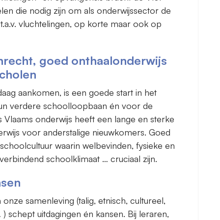
en die nodig zijn om als onderwijssector de
.a.v. vluchtelingen, op korte maar ook op
nrecht, goed onthaalonderwijs
scholen
daag aankomen, is een goede start in het
hun verdere schoolloopbaan én voor de
s Vlaams onderwijs heeft een lange en sterke
derwijs voor anderstalige nieuwkomers. Goed
 schoolcultuur waarin welbevinden, fysieke en
verbindend schoolklimaat … cruciaal zijn.
nsen
onze samenleving (talig, etnisch, cultureel,
) schept uitdagingen én kansen. Bij leraren,