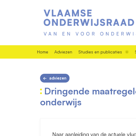
Home
Adviezen
Studies en publicaties
adviezen
Dringende maatregele
onderwijs
Naar aanleiding van de actuele vlu