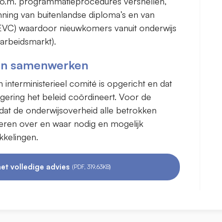
n (o.m. programmatieprocedures versnellen,
ning van buitenlandse diploma’s en van
(EVC) waardoor nieuwkomers vanuit onderwijs
arbeidsmarkt).
en samenwerken
n interministerieel comité is opgericht en dat
gering het beleid coördineert. Voor de
dat de onderwijsoverheid alle betrokken
eren over en waar nodig en mogelijk
kkelingen.
et volledige advies
(PDF, 319.63KB)