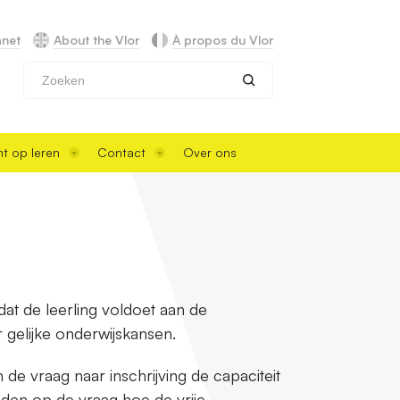
anet
About the Vlor
À propos du Vlor
Zoeken
t op leren
Contact
Over ons
dat de leerling voldoet aan de
 gelijke onderwijskansen.
de vraag naar inschrijving de capaciteit
ieden op de vraag hoe de vrije