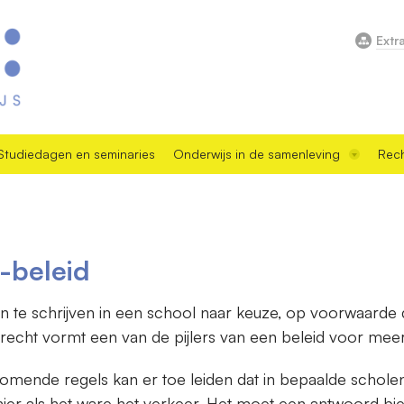
Extr
Studiedagen en seminaries
Onderwijs in de samenleving
Rech
 -beleid
 in te schrijven in een school naar keuze, op voorwaarde 
srecht vormt een van de pijlers van een beleid voor meer
omende regels kan er toe leiden dat in bepaalde scholen 
lt hier als het ware het verkeer. Het moet een antwoord b