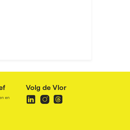
ef
Volg de Vlor
en en