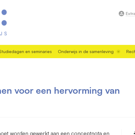
Extr
Studiedagen en seminaries
Onderwijs in de samenleving
Rech
ijnen voor een hervorming van
 moet worden gewerkt aan een conceptnota en