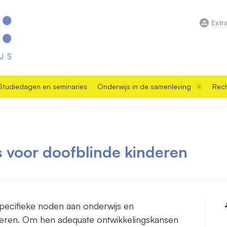
Extr
Studiedagen en seminaries
Onderwijs in de samenleving
Rech
s voor doofblinde kinderen
pecifieke noden aan onderwijs en
deren. Om hen adequate ontwikkelingskansen