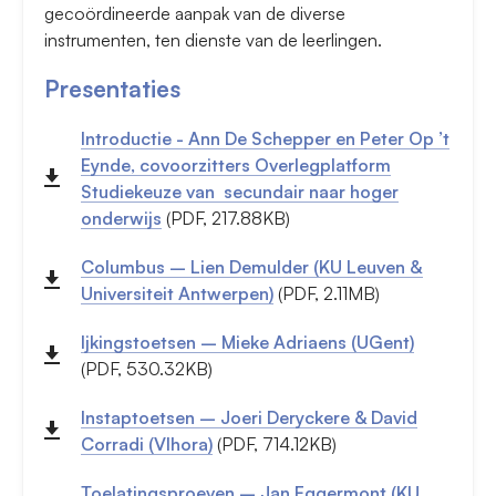
gecoördineerde aanpak van de diverse
instrumenten, ten dienste van de leerlingen.
Presentaties
Introductie - Ann De Schepper en Peter Op ’t
Eynde, covoorzitters Overlegplatform
Studiekeuze van secundair naar hoger
onderwijs
(PDF, 217.88KB)
Columbus – Lien Demulder (KU Leuven &
Universiteit Antwerpen)
(PDF, 2.11MB)
Ijkingstoetsen – Mieke Adriaens (UGent)
(PDF, 530.32KB)
Instaptoetsen – Joeri Deryckere & David
Corradi (Vlhora)
(PDF, 714.12KB)
Toelatingsproeven – Jan Eggermont (KU