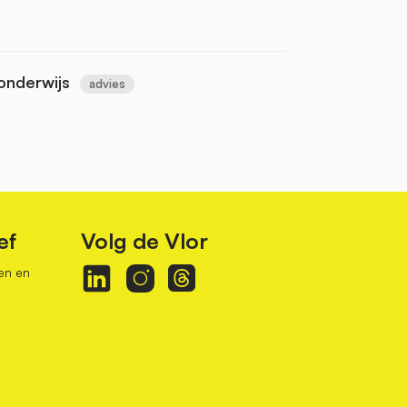
 onderwijs
advies
ef
Volg de Vlor
en en