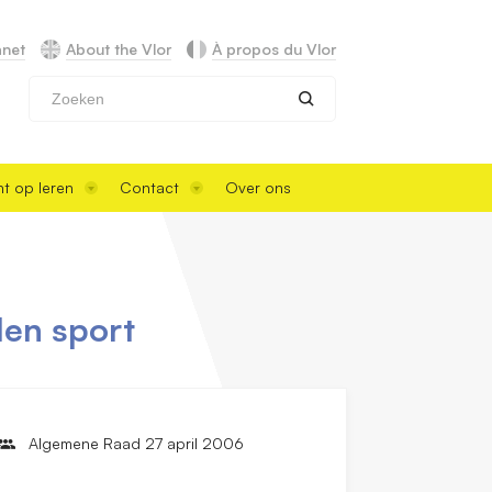
anet
About the Vlor
À propos du Vlor
Zoeken
t op leren
Contact
Over ons
den sport
Algemene Raad 27 april 2006