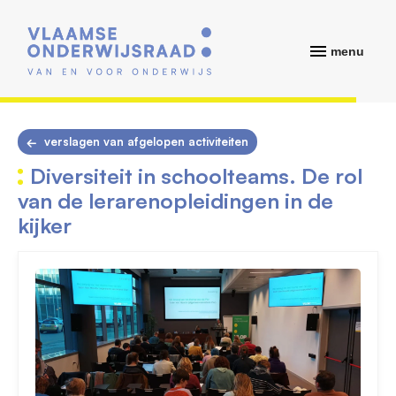
menu
verslagen van afgelopen activiteiten
Diversiteit in schoolteams. De rol
van de lerarenopleidingen in de
kijker