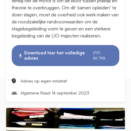
terwijl het de motor is om de kloof tussen praktijk en
theorie te overbruggen. Om dit ‘samen opleiden’ te
doen slagen, moet de overheid ook werk maken van
de noodzakelijke randvoorwaarden om de
stagebegeleiding vorm te geven en een sterkere
begeleiding van de LIO-trajecten realiseren.
Download hier het volledige
(PDF,
advies
616.7KB)
Advies op eigen initiatief
Algemene Raad 14 september 2023