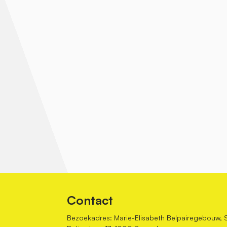
Contact
Bezoekadres: Marie-Elisabeth Belpairegebouw, 