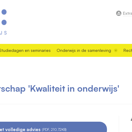
Extr
Studiedagen en seminaries
Onderwijs in de samenleving
Rech
schap 'Kwaliteit in onderwijs'
et volledige advies
(PDF, 210.72KB)