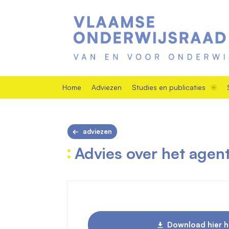
Home
Adviezen
Studies en publicaties
adviezen
Advies over het agent
Download hier h