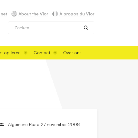
anet
About the Vlor
À propos du Vlor
Zoeken
t op leren
Contact
Over ons
Algemene Raad 27 november 2008