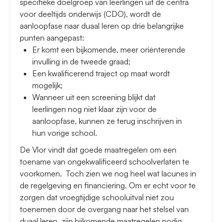
specifieke doelgroep van leerlingen uit de centra
voor deeltijds onderwijs (CDO), wordt de
aanloopfase naar duaal leren op drie belangrijke
punten aangepast:
Er komt een bijkomende, meer oriënterende
invulling in de tweede graad;
Een kwalificerend traject op maat wordt
mogelijk;
Wanneer uit een screening blijkt dat
leerlingen nog niet klaar zijn voor de
aanloopfase, kunnen ze terug inschrijven in
hun vorige school.
De Vlor vindt dat goede maatregelen om een
toename van ongekwalificeerd schoolverlaten te
voorkomen. Toch zien we nog heel wat lacunes in
de regelgeving en financiering. Om er echt voor te
zorgen dat vroegtijdige schooluitval niet zou
toenemen door de overgang naar het stelsel van
duaal leren, zijn bijkomende maatregelen nodig,