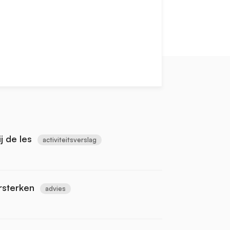
j de les
activiteitsverslag
rsterken
advies