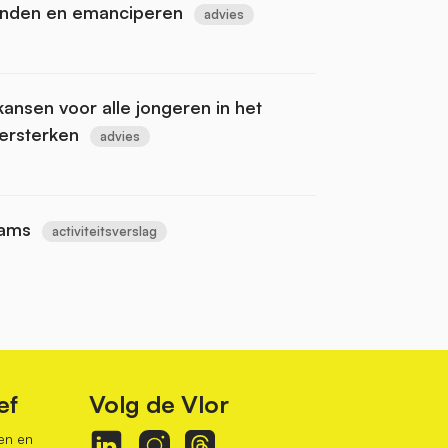
inden en emanciperen
advies
kansen voor alle jongeren in het
versterken
advies
eams
activiteitsverslag
ef
Volg de Vlor
en en