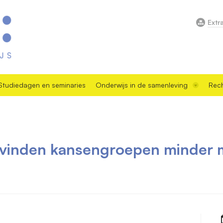
Extr
Studiedagen en seminaries
Onderwijs in de samenleving
Rech
inden kansengroepen minder m