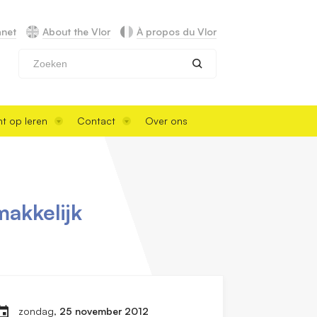
anet
About the Vlor
À propos du Vlor
Zoeken
t op leren
Contact
Over ons
akkelijk
zondag,
25 november 2012