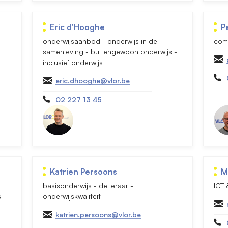
Eric d'Hooghe
P
onderwijsaanbod - onderwijs in de
com
samenleving - buitengewoon onderwijs -
inclusief onderwijs
eric.dhooghe@vlor.be
02 227 13 45
Katrien Persoons
M
basisonderwijs - de leraar -
ICT
s
onderwijskwaliteit
katrien.persoons@vlor.be