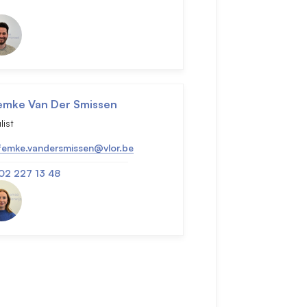
emke Van Der Smissen
list
femke.vandersmissen@vlor.be
02 227 13 48