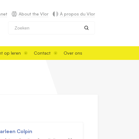
anet
About the Vlor
À propos du Vlor
Zoeken
t op leren
Contact
Over ons
arleen Colpin