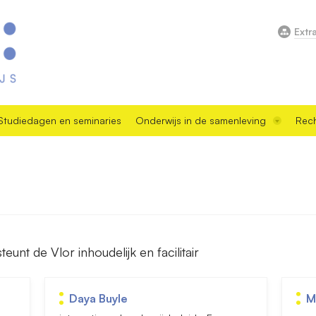
Extr
Studiedagen en seminaries
Onderwijs in de samenleving
Rech
unt de Vlor inhoudelijk en facilitair
Daya Buyle
M