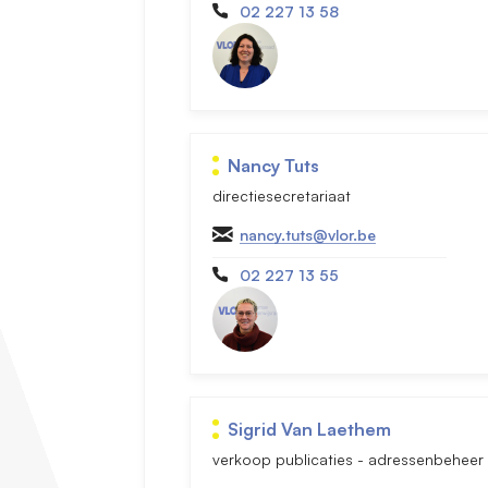
02 227 13 58
Nancy Tuts
directiesecretariaat
nancy.tuts@vlor.be
02 227 13 55
Sigrid Van Laethem
verkoop publicaties - adressenbeheer