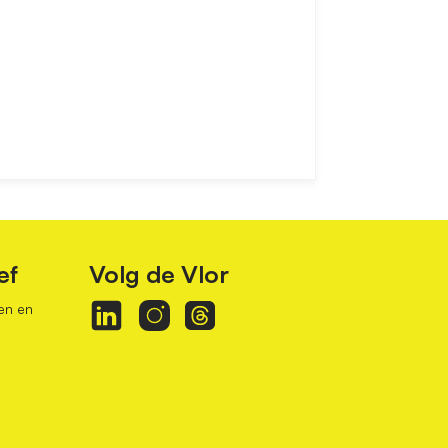
ef
Volg de Vlor
en en