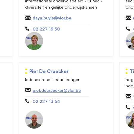
internationaal onderwijsbeleid - Eunec -
secu
diversiteit en gelijke onderwijskansen
ond
daya.buyle@vlor.be
02 227 13 50
Piet De Craecker
T
ledenextranet - studiedagen
hoge
hog
piet.decraecker@vlor.be
02 227 13 64