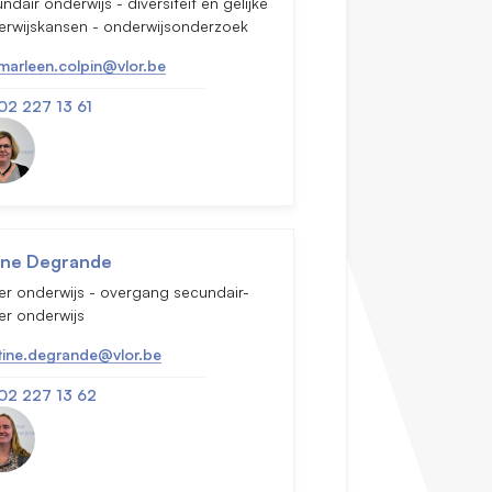
ndair onderwijs - diversiteit en gelijke
erwijskansen - onderwijsonderzoek
marleen.colpin@vlor.be
02 227 13 61
ine Degrande
r onderwijs - overgang secundair-
er onderwijs
tine.degrande@vlor.be
02 227 13 62