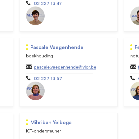
02 227 13 47
Pascale Vaegenhende
F
boekhouding
notu
pascale.vaegenhende@vlor.be
02 227 13 57
Mihriban Yelboga
ICT-ondersteuner