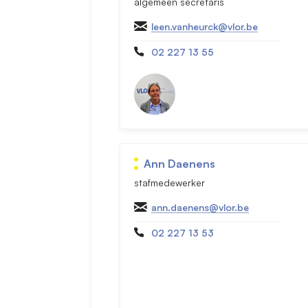
algemeen secretaris
leen.vanheurck@vlor.be
02 227 13 55
Ann Daenens
stafmedewerker
ann.daenens@vlor.be
02 227 13 53