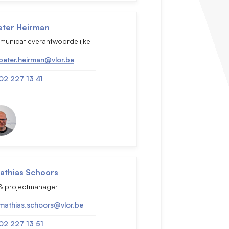
eter Heirman
municatieverantwoordelijke
peter.heirman@vlor.be
02 227 13 41
athias Schoors
 & projectmanager
mathias.schoors@vlor.be
02 227 13 51