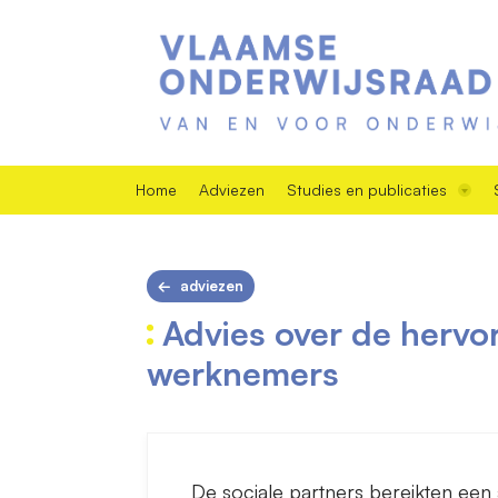
Home
Adviezen
Studies en publicaties
adviezen
Advies over de hervo
werknemers
De sociale partners bereikten ee