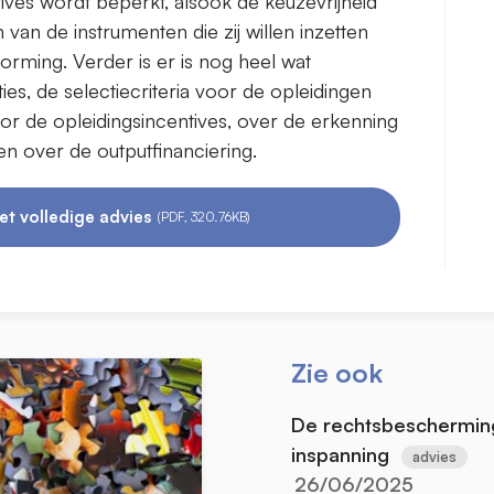
ives wordt beperkt, alsook de keuzevrijheid
van de instrumenten die zij willen inzetten
orming. Verder is er is nog heel wat
ies, de selectiecriteria voor de opleidingen
or de opleidingsincentives, over de erkenning
en over de outputfinanciering.
et volledige advies
(PDF, 320.76KB)
Zie ook
De rechtsbescherming
inspanning
advies
26/06/2025