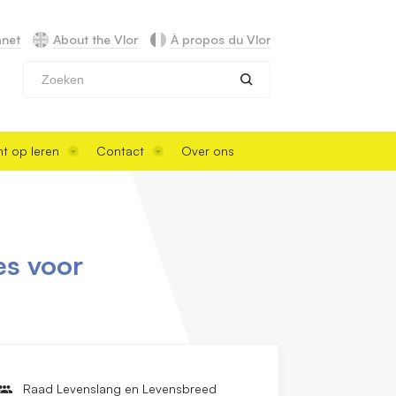
anet
About the Vlor
À propos du Vlor
Zoeken
t op leren
Contact
Over ons
es voor
Raad Levenslang en Levensbreed