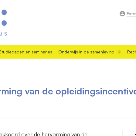
Extr
Studiedagen en seminaries
Onderwijs in de samenleving
Rech
rming van de opleidingsincentiv
n akkoord over de hervorming van de