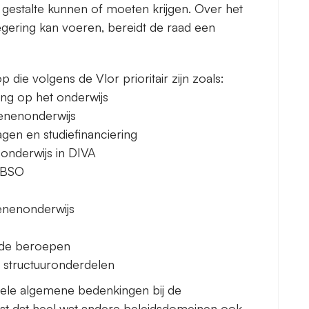
 gestalte kunnen of moeten krijgen. Over het
egering kan voeren, bereidt de raad een
 die volgens de Vlor prioritair zijn zoals:
ng op het onderwijs
senenonderwijs
gen en studiefinanciering
onderwijs in DIVA
 DBSO
senenonderwijs
nde beroepen
e structuuronderdelen
ele algemene bedenkingen bij de
vast dat heel wat andere beleidsdomeinen ook