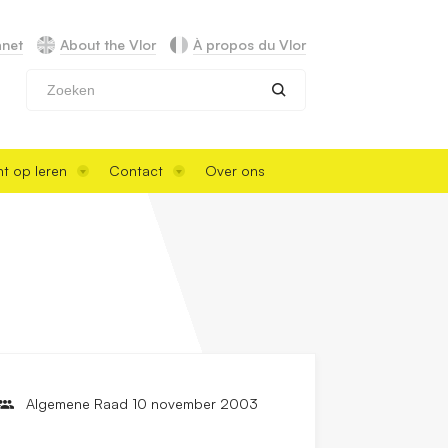
anet
About the Vlor
À propos du Vlor
Zoeken
t op leren
Contact
Over ons
Algemene Raad 10 november 2003