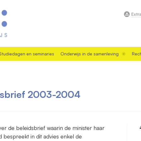
Extr
Studiedagen en seminaries
Onderwijs in de samenleving
Rech
dsbrief 2003-2004
over de beleidsbrief waarin de minister haar
d bespreekt in dit advies enkel de