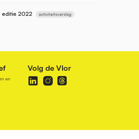
 editie 2022
activiteitsverslag
ef
Volg de Vlor
en en