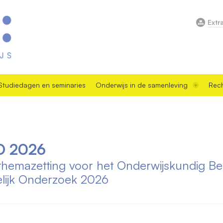
Extr
Studiedagen en seminaries
Onderwijs in de samenleving
Rech
O 2026
themazetting voor het Onderwijskundig Be
elijk Onderzoek 2026