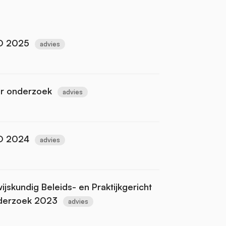
O 2025
advies
or onderzoek
advies
O 2024
advies
skundig Beleids- en Praktijkgericht
derzoek 2023
advies