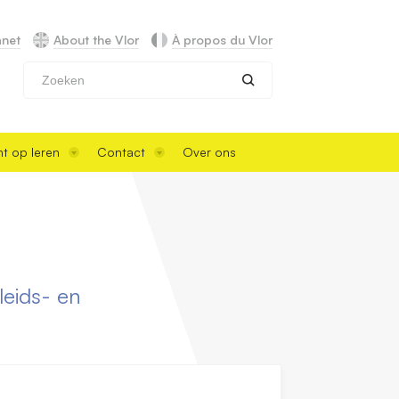
anet
About the Vlor
À propos du Vlor
Zoeken
t op leren
Contact
Over ons
leids- en