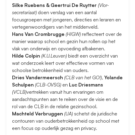
Silke Ruebens & Geertrui De Ruytter
(Vlor-
secretariaat)
doen verslag van een aantal
focusgroepen met jongeren, directies en leraren en
vertegenwoordigers van het middenveld.
Hans Van Crombrugge
(HIGW)
reflecteert over de
manier waarop school en gezin hun rollen op het
vlak van onderwijs en opvoeding afbakenen.
Hilde Colpin
(K.U.Leuven)
biedt een overzicht van
wat onderzoek leert over effectieve vormen van
schoolse betrokkenheid van ouders.
Dries Vandermeersch
(CLB van het GO!)
,
Yolande
Schulpen
(CLB-OVSG)
en
Luc Driesmans
(VCLB)
vertrekken vanuit hun ervaringen om
aandachtspunten aan te reiken over de visie en de
rol van de CLB in de relatie gezinschool.
Machteld Verbruggen
(UA)
schetst de juridische
contouren van ouderbetrokkenheid op school met
een focus op ouderlijk gezag en privacy.