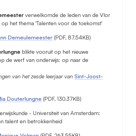
emeester
verwelkomde de leden van de Vlor
op het thema 'Talenten voor de toekomst'
 Ann Demeulemeester
(PDF, 87.54KB)
erlungne
blikte vooruit op het nieuwe
p de werf van onderwijs: op naar de
ingen van het zesde leerjaar van
Sint-Joost-
Mia Douterlungne
(PDF, 130.37KB)
erwijskunde - Universiteit van Amsterdam:
an talent en betrokkenheid
 Monique Volman
(PDF, 263.55KB)