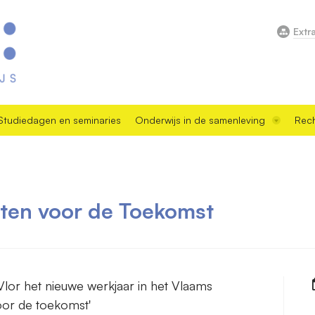
Extr
Studiedagen en seminaries
Onderwijs in de samenleving
Rech
nten voor de Toekomst
lor het nieuwe werkjaar in het Vlaams
oor de toekomst'