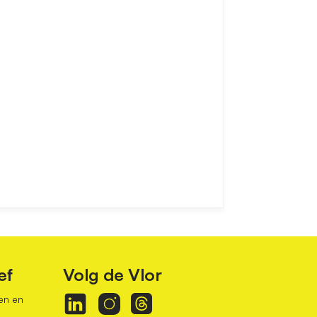
ef
Volg de Vlor
en en