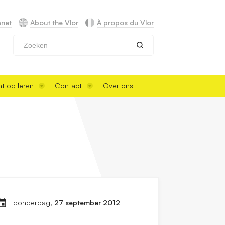
anet
About the Vlor
À propos du Vlor
Zoeken
t op leren
Contact
Over ons
donderdag,
27 september 2012