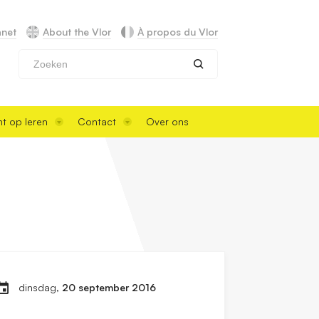
anet
About the Vlor
À propos du Vlor
Zoeken
t op leren
Contact
Over ons
dinsdag,
20 september 2016