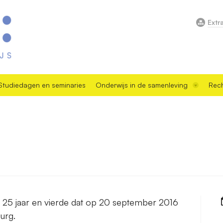
Extr
Studiedagen en seminaries
Onderwijs in de samenleving
Rech
 25 jaar en vierde dat op 20 september 2016
urg.