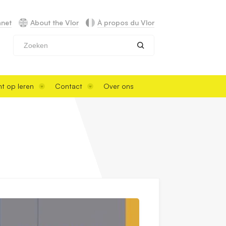
anet
About the Vlor
À propos du Vlor
Zoeken
t op leren
Contact
Over ons