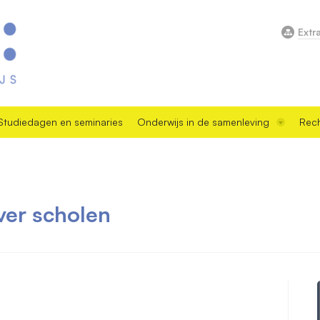
Extr
Studiedagen en seminaries
Onderwijs in de samenleving
Rech
ver scholen