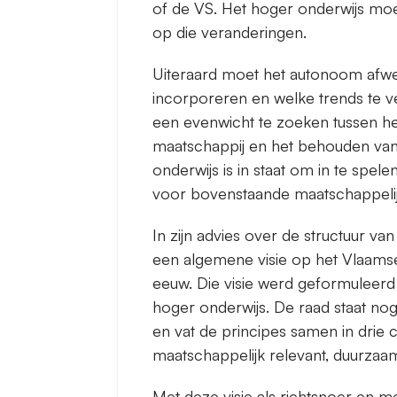
of de VS. Het hoger onderwijs mo
op die veranderingen.
Uiteraard moet het autonoom afwe
incorporeren en welke trends te ver
een evenwicht te zoeken tussen 
maatschappij en het behouden van 
onderwijs is in staat om in te spel
voor bovenstaande maatschappelij
In zijn advies over de structuur va
een algemene visie op het Vlaamse
eeuw. Die visie werd geformuleerd
hoger onderwijs. De raad staat nog 
en vat de principes samen in drie c
maatschappelijk relevant, duurzaam
Met deze visie als richtsnoer en m