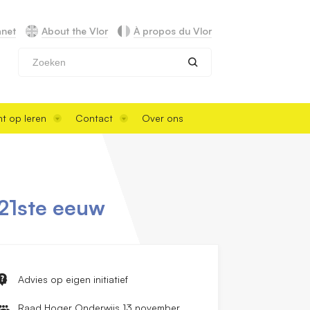
anet
About the Vlor
À propos du Vlor
Zoeken
t op leren
Contact
Over ons
 21ste eeuw
Advies op eigen initiatief
Raad Hoger Onderwijs 13 november