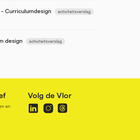
y - Curriculumdesign
activiteitsverslag
m design
activiteitsverslag
ef
Volg de Vlor
en en