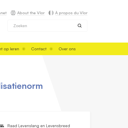
anet
About the Vlor
À propos du Vlor
Zoeken
t op leren
Contact
Over ons
lisatienorm
Raad Levenslang en Levensbreed