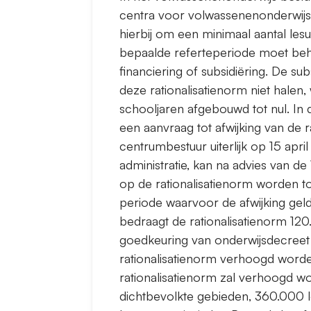
centra voor volwassenenonderwijs 
hierbij om een minimaal aantal les
bepaalde referteperiode moet be
financiering of subsidiëring. De sub
deze rationalisatienorm niet halen
schooljaren afgebouwd tot nul. In 
een aanvraag tot afwijking van de 
centrumbestuur uiterlijk op 15 apri
administratie, kan na advies van de
op de rationalisatienorm worden 
periode waarvoor de afwijking geld
bedraagt de rationalisatienorm 12
goedkeuring van onderwijsdecreet
rationalisatienorm verhoogd word
rationalisatienorm zal verhoogd w
dichtbevolkte gebieden, 360.000 l