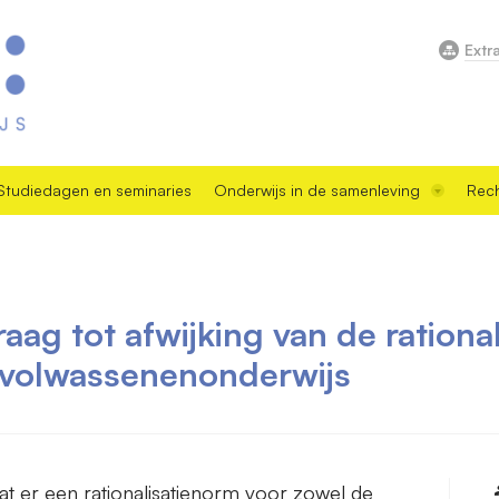
Extr
Studiedagen en seminaries
Onderwijs in de samenleving
Rech
aag tot afwijking van de rationa
 volwassenenonderwijs
at er een rationalisatienorm voor zowel de